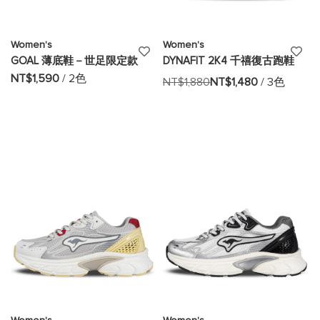
Women's
Women's
添
添
GOAL 薄底鞋－世足限定款
DYNAFIT 2K4 千禧復古跑鞋
加
加
NT$1,590
/ 2色
NT$1,880
NT$1,480
/ 3色
至
至
願
願
望
望
清
清
單
單