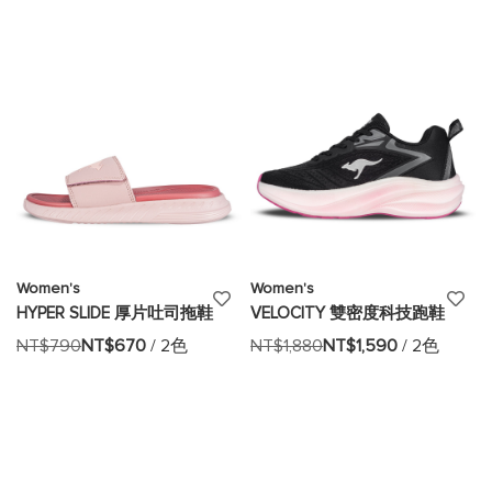
望
望
清
清
單
單
Women's
Women's
添
添
HYPER SLIDE 厚片吐司拖鞋
VELOCITY 雙密度科技跑鞋
加
加
NT$790
NT$670
/ 2色
NT$1,880
NT$1,590
/ 2色
至
至
願
願
望
望
清
清