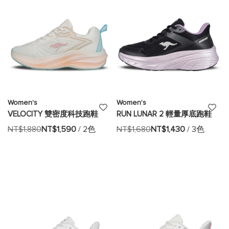
單
單
Women's
Women's
添
添
VELOCITY 雙密度科技跑鞋
RUN LUNAR 2 輕量厚底跑鞋
加
加
NT$1,880
NT$1,590
/ 2色
NT$1,680
NT$1,430
/ 3色
至
至
願
願
望
望
清
清
單
單