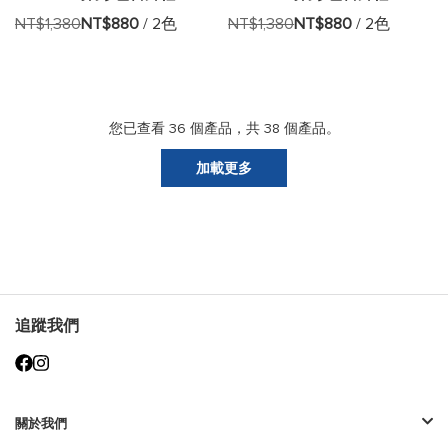
加
加
NT$1,380
NT$880
/ 2色
NT$1,380
NT$880
/ 2色
至
至
願
願
望
望
您已查看
36
個產品，共
38
個產品。
清
清
加載更多
單
單
追蹤我們
關於我們