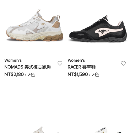
清
清
單
單
Women's
Women's
添
添
NOMADS 美式復古跑鞋
RACER 賽車鞋
加
加
NT$2,180
/ 2色
NT$1,590
/ 2色
至
至
願
願
望
望
清
清
單
單