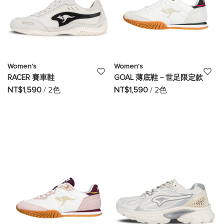
Women's
Women's
添
添
RACER 賽車鞋
GOAL 薄底鞋－世足限定款
加
加
NT$1,590
/ 2色
NT$1,590
/ 2色
至
至
願
願
望
望
清
清
單
單