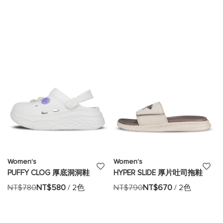
至
至
願
願
望
望
清
清
單
單
Women's
Women's
添
添
PUFFY CLOG 厚底洞洞鞋
HYPER SLIDE 厚片吐司拖鞋
加
加
NT$780
NT$580
/ 2色
NT$790
NT$670
/ 2色
至
至
願
願