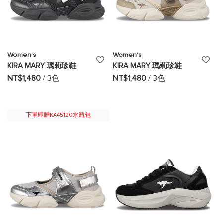
Women's
Women's
添
添
KIRA MARY 瑪莉珍鞋
KIRA MARY 瑪莉珍鞋
加
加
NT$1,480
/ 3色
NT$1,480
/ 3色
至
至
願
願
下單即贈KA45120水瓶包
望
望
清
清
單
單