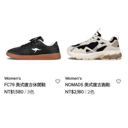
願
願
望
望
清
清
單
單
Women's
Women's
添
添
FC79 美式復古休閒鞋
NOMADS 美式復古跑鞋
加
加
NT$1,580
/ 3色
NT$2,180
/ 2色
至
至
願
願
望
望