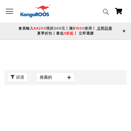
搜
我的
尋
會員輸入
KA200
現折200元丨滿
$1500
使用丨
立即註冊
夏季折扣丨最低
3折起
丨
立即選購
篩選