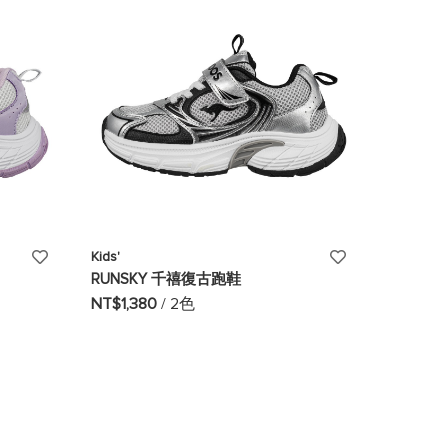
單
單
添
添
Kids'
RUNSKY 千禧復古跑鞋
加
加
NT$1,380
/ 2色
至
至
願
願
望
望
清
清