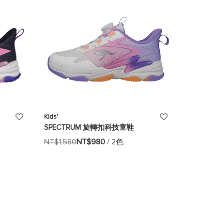
單
單
添
添
Kids'
SPECTRUM 旋轉扣科技童鞋
加
加
NT$1,580
NT$980
/ 2色
至
至
願
願
望
望
清
清