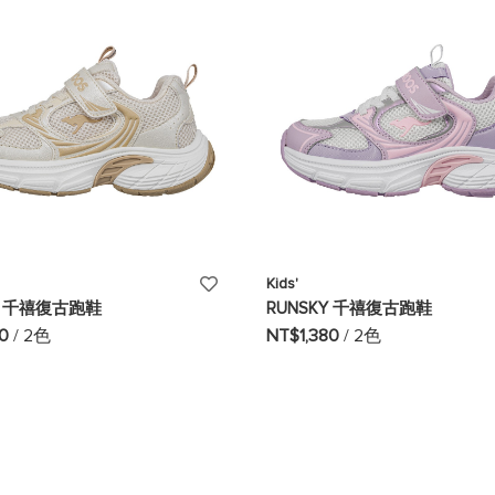
單
添
Kids'
KY 千禧復古跑鞋
RUNSKY 千禧復古跑鞋
加
80
/ 2色
NT$1,380
/ 2色
至
願
望
清