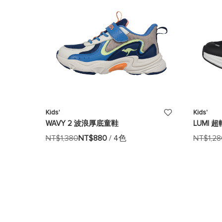
添
Kids'
Kids'
WAVY 2 波浪厚底童鞋
LUMI 
加
NT$1,380
NT$880
/ 4色
NT$1,2
至
願
望
清
單