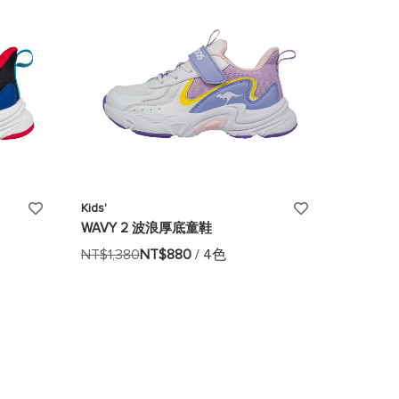
單
單
添
添
Kids'
WAVY 2 波浪厚底童鞋
加
加
NT$1,380
NT$880
/ 4色
至
至
願
願
望
望
清
清
單
單