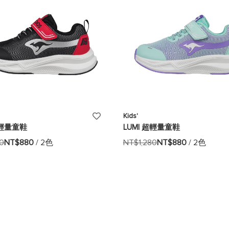
添
Kids'
超輕量童鞋
LUMI 超輕量童鞋
加
80
NT$880
/ 2色
NT$1,280
NT$880
/ 2色
至
願
望
清
單