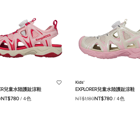
添
Kids'
ORER兒童水陸護趾涼鞋
EXPLORER兒童水陸護趾涼鞋
加
0
NT$780
/ 4色
NT$1,180
NT$780
/ 4色
至
願
望
清