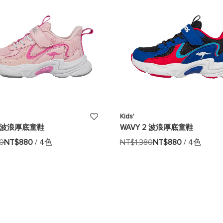
單
添
Kids'
2 波浪厚底童鞋
WAVY 2 波浪厚底童鞋
加
80
NT$880
/ 4色
NT$1,380
NT$880
/ 4色
至
願
望
清
單