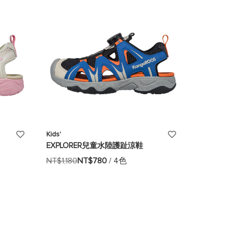
添
添
Kids'
EXPLORER兒童水陸護趾涼鞋
加
加
NT$1,180
NT$780
/ 4色
至
至
願
願
望
望
清
清