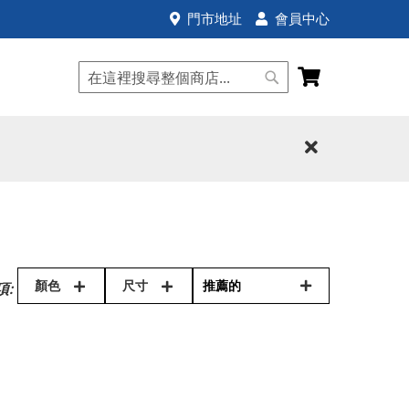
門市地址
會員中心
我的購物車
搜
搜
尋
尋
顏色
尺寸
項: