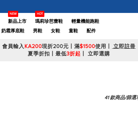
NEW
HOT
新品上市
瑪莉珍芭蕾鞋
輕量機能跑鞋
奶霜厚底鞋
男鞋
女鞋
童鞋
配件
會員輸入
KA200
現折200元丨滿
$1500
使用丨
立即註冊
夏季折扣丨最低
3折起
丨
立即選購
41
款商品/篩選