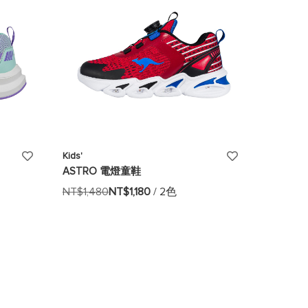
添
添
Kids'
ASTRO 電燈童鞋
加
加
NT$1,480
NT$1,180
/ 2色
至
至
願
願
望
望
清
清
單
單