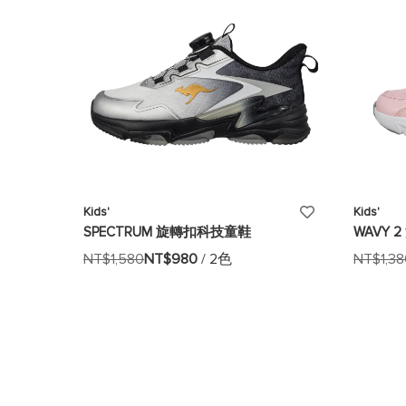
單
添
Kids'
Kids'
SPECTRUM 旋轉扣科技童鞋
WAVY 
加
NT$1,580
NT$980
/ 2色
NT$1,3
至
願
望
清
單