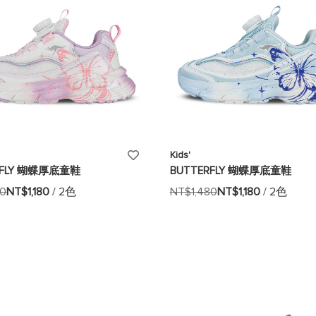
添
Kids'
RFLY 蝴蝶厚底童鞋
BUTTERFLY 蝴蝶厚底童鞋
加
80
NT$1,180
/ 2色
NT$1,480
NT$1,180
/ 2色
至
願
望
清
單