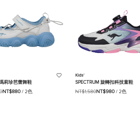
單
添
Kids'
A 瑪莉珍芭蕾舞鞋
SPECTRUM 旋轉扣科技童鞋
加
80
NT$880
/ 2色
NT$1,580
NT$980
/ 2色
至
願
望
清