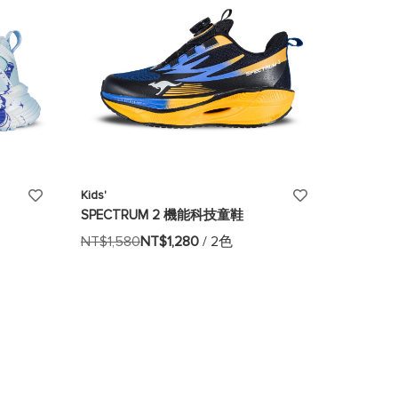
添
添
Kids'
SPECTRUM 2 機能科技童鞋
加
加
NT$1,580
NT$1,280
/ 2色
至
至
願
願
望
望
清
清
單
單