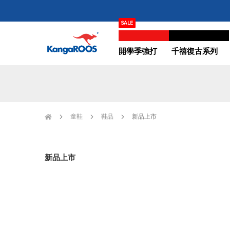
跳
SALE
過
夏季促銷 SUMMER SALE｜3折起
到
內
開學季強打
千禧復古系列
容
童鞋
鞋品
新品上市
新品上市