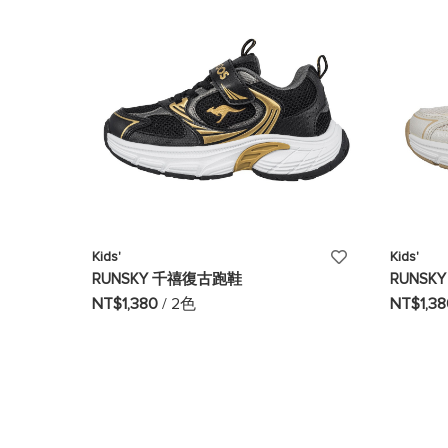
單
添
Kids'
Kids'
RUNSKY 千禧復古跑鞋
RUNS
加
NT$1,380
/ 2色
NT$1,3
至
願
望
清