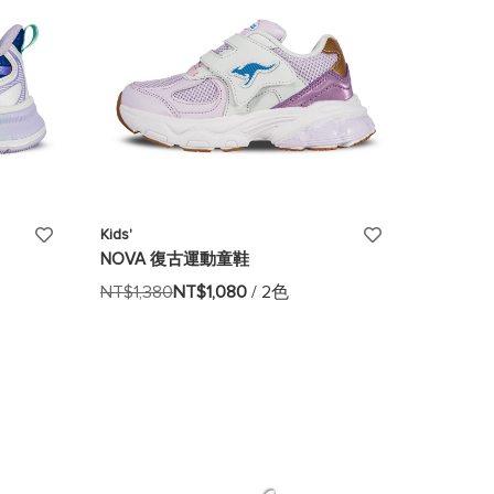
添
添
Kids'
NOVA 復古運動童鞋
加
加
NT$1,380
NT$1,080
/ 2色
至
至
願
願
望
望
清
清
單
單