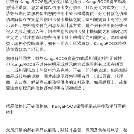
供或有 KangaROOS無法接受訂單之情形，KangaROOS得主動為
您辦理退款。您如選擇以信用卡支付價金、且以分期方式支付，則
該等分期付款服務係由您的信用卡發卡機構提供，分期付款之債權
債務關係存在於您與信用卡發卡機構之間，除相關網頁上有特別標
示者外，您所需支付之利息及其計算方式、是否另有信用保險或保
證人之設定或涉入等，均依照您與信用卡發卡機構間之相關約定內
容定之，請注意查閱您與信用卡發卡機構間之相關約定。為確保權
益，請務必按時繳納，如有一期以上延滯繳款，KangaROOS將視
該筆貨款為全部到期。
您瞭解並同意，雖然KangaROOS會盡力維護相關資料的正確性，
但 KangaROOS不以任何明示或默示的方式保證所有出現在網頁
上、或相關訊息上的資料均為完整、正確、即時的資訊。如果相關
商品或服務的規格、圖片或說明經您證明有誤，仍以原廠、代理
商、進口商、經銷商或服務提供者的資料為準。如果網頁上、或相
關訊息所標示的價格經您證明有明顯錯誤：
標示價格比正確價格低，KangaROOS保留拒絕或事後取消訂單的
權利
您所訂購的所有商品或服務，關於其品質、保固及售後服務等，都