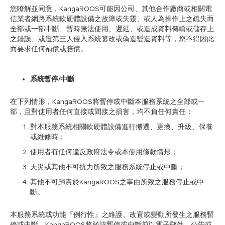
您瞭解並同意，KangaROOS可能因公司、其他合作廠商或相關電
信業者網路系統軟硬體設備之故障或失靈、或人為操作上之疏失而
全部或一部中斷、暫時無法使用、遲延、或造成資料傳輸或儲存上
之錯誤、或遭第三人侵入系統篡改或偽造變造資料等，您不得因此
而要求任何補償或賠償。
系統暫停/
中斷
在下列情形，KangaROOS將暫停或中斷本服務系統之全部或一
部，且對使用者任何直接或間接之損害，均不負任何責任：
對本服務系統相關軟硬體設備進行搬遷、更換、升級、保養
或維修時；
使用者有任何違反政府法令或本使用條款情形；
天災或其他不可抗力所致之服務系統停止或中斷；
其他不可歸責於KangaROOS之事由所致之服務停止或中
斷。
本服務系統或功能『例行性』之維護、改置或變動所發生之服務暫
停或中斷，KangaROOS將於該暫停或中斷前以電子郵件、公告或