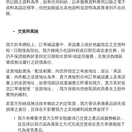
所記錄之資料為準，如有任何糾紛，以本服務資料庫所記錄之電子
資料為認定標準，但您如能提出其他資料並證明為真實者則不在此
限。
交貨與風險
我方於本網站上、訂單確認書中、承認書上或於他處指定之交貨時
程 / 日期僅為預估。我方雖竭力在該時程或日期完成送達任務，但
仍不保證能夠於某特定日期前出貨和/或提供服務，且無須負擔延
遲或無法履行之賠償責任。
送貨地點應為「配送範圍」內您所指定之有效地址，並以「承諾
書」內所載之送貨地址為準。貴方應核對任何訂單確認書上及承諾
書上的送貨地址，如發現錯誤或遺漏應立即通知我方。貴方若於提
交訂單後變更「送貨地址」，我方保留向您收取因此而產生之額外
費用的權利。
若貴方拒絕或無法按本條款之約定取貨，我方毋須承擔產品損失或
損壞之責任，且得在不影響我方之其他權利或救濟途徑下：
我方有權要求貴方立即全額繳清已交貨之產品或服務帳款，
並且得以我方認為適當之方式完成交貨或在貴方承擔風險下
代為保管產品。