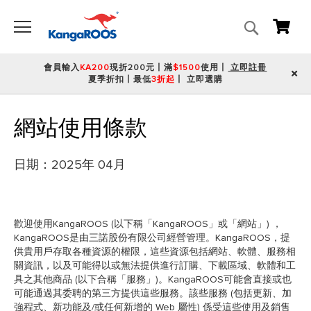
搜
我的
尋
會員輸入
KA200
現折200元丨滿
$1500
使用丨
立即註冊
夏季折扣丨最低
3折起
丨
立即選購
網站使用條款
日期：2025年 04月
歡迎使用KangaROOS (以下稱「KangaROOS」或「網站」) ，
KangaROOS是由三諾股份有限公司經營管理。KangaROOS，提
供貴用戶存取各種資源的權限，這些資源包括網站、軟體、服務相
關資訊，以及可能得以或無法提供進行訂購、下載區域、軟體和工
具之其他商品 (以下合稱「服務」)。KangaROOS可能會直接或也
可能通過其委聘的第三方提供這些服務。該些服務 (包括更新、加
強程式、新功能及/或任何新增的 Web 屬性) 係受這些使用及銷售