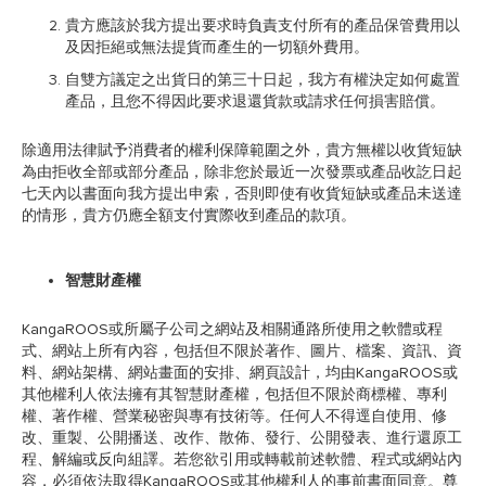
貴方應該於我方提出要求時負責支付所有的產品保管費用以
及因拒絕或無法提貨而產生的一切額外費用。
自雙方議定之出貨日的第三十日起，我方有權決定如何處置
產品，且您不得因此要求退還貨款或請求任何損害賠償。
除適用法律賦予消費者的權利保障範圍之外，貴方無權以收貨短缺
為由拒收全部或部分產品，除非您於最近一次發票或產品收訖日起
七天內以書面向我方提出申索，否則即使有收貨短缺或產品未送達
的情形，貴方仍應全額支付實際收到產品的款項。
智慧財產權
KangaROOS或所屬子公司之網站及相關通路所使用之軟體或程
式、網站上所有內容，包括但不限於著作、圖片、檔案、資訊、資
料、網站架構、網站畫面的安排、網頁設計，均由KangaROOS或
其他權利人依法擁有其智慧財產權，包括但不限於商標權、專利
權、著作權、營業秘密與專有技術等。任何人不得逕自使用、修
改、重製、公開播送、改作、散佈、發行、公開發表、進行還原工
程、解編或反向組譯。若您欲引用或轉載前述軟體、程式或網站內
容，必須依法取得KangaROOS或其他權利人的事前書面同意。尊