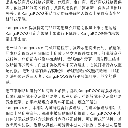
是由各該商品或服務的原廠、代理商、進口商、經銷商或服務提供
者，依照其所制定的條件，負責對您提供品質承諾、保固及售後服
務等，但KangaROOS承諾協助您解決關於因為線上消費所產生的
疑問或爭議。
KangaROOS得就特定商品訂定您每次訂購之數量上限；您踰越
KangaROOS訂定之數量上限進行下單時，KangaROOS僅依該數
量上限出貨。
您一旦在KangaROOS完成訂購程序，就表示您提出要約、願意依
照本約定條款及相關網頁上所載明的交易條件或限制，訂購該商品
或服務。您所留存的資料(如地址、電話)如有變更，應立即上線修
改所留存的資料，而且不得以資料不符為理由，否認訂購行為或拒
絕付款。 您所訂購的商品或服務，若經配送兩次無法送達、且經
無法聯繫超過三天者，KangaROOS得取消該筆訂單、並全額退
款。
您在本網站所進行的所有線上消費，都以KangaROOS電腦系統所
自動紀錄的電子交易資料為準，如有糾紛，並以該電子交易資料為
認定標準。如果您發現交易資料不正確，應立即通知
KangaROOS。本網站內可能包含許多連結，而這些被連結網站或
網頁上的所有資訊，都是由被連結網站所提供，KangaROOS不以
任何明示或默示的方式擔保其內容的正確性、可信度或即時性。若
因您資料錯誤、過期或其他非可歸責本公司的原因，致本公司送達