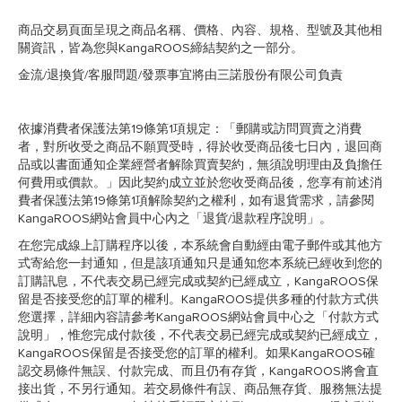
商品交易頁面呈現之商品名稱、價格、內容、規格、型號及其他相
關資訊，皆為您與KangaROOS締結契約之一部分。
金流/退換貨/客服問題/發票事宜將由三諾股份有限公司負責
依據消費者保護法第19條第1項規定：「郵購或訪問買賣之消費
者，對所收受之商品不願買受時，得於收受商品後七日內，退回商
品或以書面通知企業經營者解除買賣契約，無須說明理由及負擔任
何費用或價款。」因此契約成立並於您收受商品後，您享有前述消
費者保護法第19條第1項解除契約之權利，如有退貨需求，請參閱
KangaROOS網站會員中心內之「退貨/退款程序說明」。
在您完成線上訂購程序以後，本系統會自動經由電子郵件或其他方
式寄給您一封通知，但是該項通知只是通知您本系統已經收到您的
訂購訊息，不代表交易已經完成或契約已經成立，KangaROOS保
留是否接受您的訂單的權利。KangaROOS提供多種的付款方式供
您選擇，詳細內容請參考KangaROOS網站會員中心之「付款方式
說明」，惟您完成付款後，不代表交易已經完成或契約已經成立，
KangaROOS保留是否接受您的訂單的權利。如果KangaROOS確
認交易條件無誤、付款完成、而且仍有存貨，KangaROOS將會直
接出貨，不另行通知。若交易條件有誤、商品無存貨、服務無法提