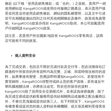
條款 (以下稱「使用及銷售條款」或「合約」) 之規範。貴用戶一經
使用網站從 KangaROOS或使用任何服務訂購產品，表示貴用戶接
受並同意這些使用及銷售條款、網站的隱私權聲明，以及文中引述
並可在相關超連結找到之任何其他相關條款及條件、政策或免責聲
明。KangaROOS政策亦得於 KangaROOS取得。本公司鼓勵貴用
戶仔細閱讀 KangaROOS政策。
請注意，若貴用戶所在國家/地區有 KangaROOS零售商店，該商
店可能有不同的政策。
個人資料安全
為了完成交易，包括且不限於完成付款及交付等，您必須擔保在訂
購過程中所留存的所有資料均為完整、正確、與當時情況相符的資
料，如果事後有變更，您應該即時通知KangaROOS。若發現有不
實登錄時，KangaROOS得暫停或終止您的客戶資格，若有違反中
華民國相關法律，亦將依法追究。對於您所留存的資料，
KangaROOS除了採用安全交易模式外，並承諾負保密義務，除了
為完成交易或提供顧客服務而提供給相關商品或服務之配合廠商以
外，不會任意洩漏或提供給第三人。在下列情況下，KangaROOS
有權查看或提供您的個人資料給有權機關、或主張其權利受侵害並