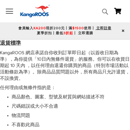
搜
我的
尋
會員輸入
KA200
現折200元丨滿
$1500
使用丨
立即註冊
夏季折扣丨最低
3折起
丨
立即選購
退貨標準
KangaROOS 網店承諾自你收到訂單即日起（以簽收日期為
準），為你提供「10日內無條件退貨」的服務。你可以在收貨日
期起 10 天內 ，以任何理由退還你購買的商品（特別市場活動以
活動條款為準）。除商品品質問題以外，所有商品只允許退貨，
不設換貨。
任何理由或無條件指的是：
商品顏色、圖案、型號及材質與網站描述不符
尺碼錯誤或大小不合適
物流問題
不喜歡此商品