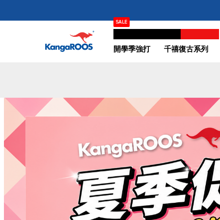
跳
SALE
過
夏季促銷 SUMMER SALE｜3折起
到
內
開學季強打
千禧復古系列
容