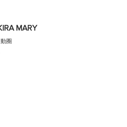
RA MARY
到運動圈
!