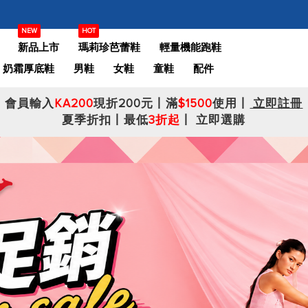
NEW
HOT
新品上市
瑪莉珍芭蕾鞋
輕量機能跑鞋
奶霜厚底鞋
男鞋
女鞋
童鞋
配件
會員輸入
KA200
現折200元丨滿
$1500
使用丨
立即註冊
夏季折扣丨最低
3折起
丨
立即選購