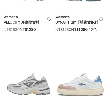
Women's
Women's
添
添
VELOCITY 厚底復古鞋
DYNAFIT 2K1千禧復古跑鞋
加
加
NT$1,880
NT$1,280
NT$1,780
NT$1,080
/ 2色
至
至
願
願
望
望
清
清
單
單