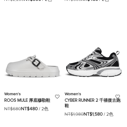
至
至
願
願
望
望
清
清
單
單
Women's
Women's
添
添
ROOS MULE 厚底穆勒鞋
CYBER RUNNER 2 千禧復古跑
鞋
加
加
NT$680
NT$480
/ 2色
NT$1,980
NT$1,580
/ 2色
至
至
願
願