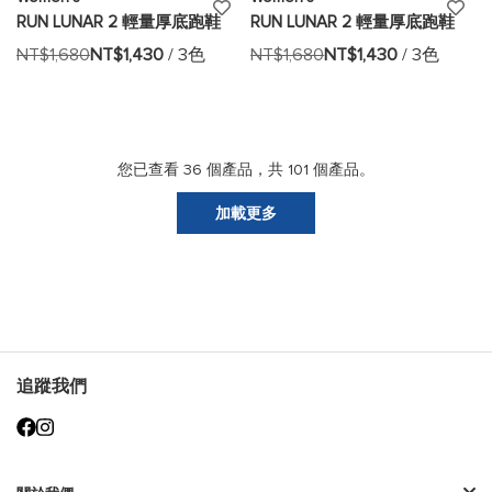
添
添
RUN LUNAR 2 輕量厚底跑鞋
RUN LUNAR 2 輕量厚底跑鞋
加
加
NT$1,680
NT$1,430
/ 3色
NT$1,680
NT$1,430
/ 3色
至
至
願
願
望
望
您已查看
36
個產品，共
101
個產品。
清
清
加載更多
單
單
追蹤我們