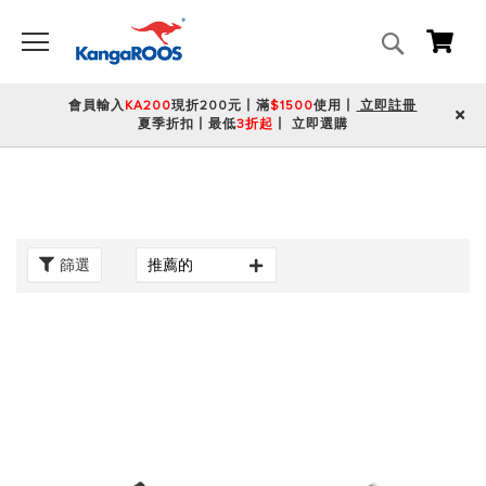
搜
我的
尋
會員輸入
KA200
現折200元丨滿
$1500
使用丨
立即註冊
夏季折扣丨最低
3折起
丨
立即選購
篩選