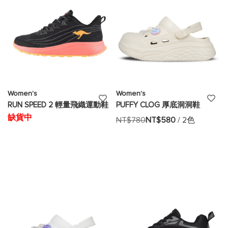
單
單
Women's
Women's
添
添
RUN SPEED 2 輕量飛織運動鞋
PUFFY CLOG 厚底洞洞鞋
加
加
缺貨中
NT$780
NT$580
/ 2色
至
至
願
願
望
望
清
清
單
單