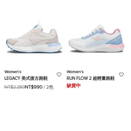
清
清
單
單
Women's
Women's
添
添
LEGACY 美式復古跑鞋
RUN FLOW 2 超輕量跑鞋
加
加
缺貨中
NT$2,280
NT$990
/ 2色
至
至
願
願
望
望
清
清