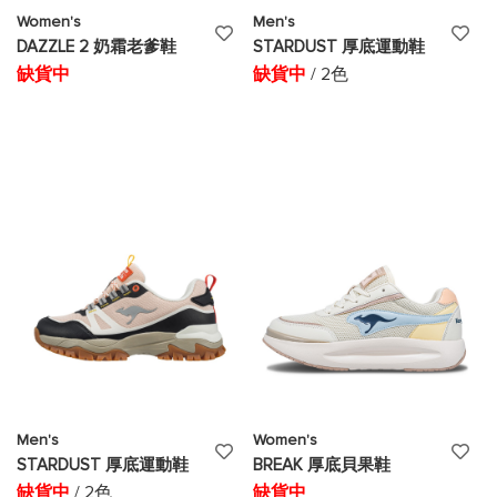
Women's
Men's
添
添
DAZZLE 2 奶霜老爹鞋
STARDUST 厚底運動鞋
加
加
缺貨中
缺貨中
/ 2色
至
至
願
願
望
望
清
清
單
單
Men's
Women's
添
添
STARDUST 厚底運動鞋
BREAK 厚底貝果鞋
加
加
缺貨中
/ 2色
缺貨中