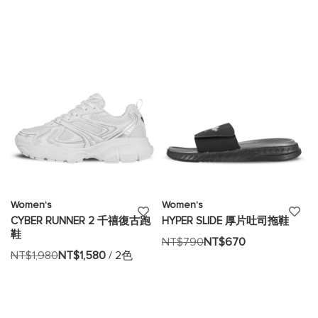
望
望
清
清
單
單
Women's
Women's
添
添
CYBER RUNNER 2 千禧復古跑
HYPER SLIDE 厚片吐司拖鞋
鞋
加
加
NT$790
NT$670
NT$1,980
NT$1,580
/ 2色
至
至
願
願
望
望