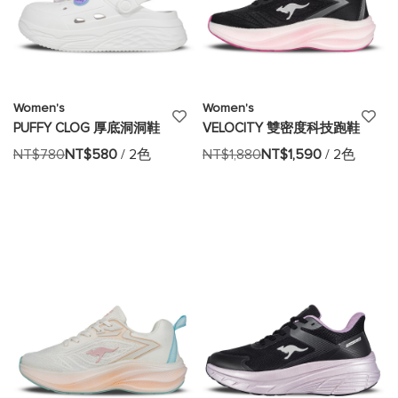
Women's
Women's
添
添
PUFFY CLOG 厚底洞洞鞋
VELOCITY 雙密度科技跑鞋
加
加
NT$780
NT$580
/ 2色
NT$1,880
NT$1,590
/ 2色
至
至
願
願
望
望
清
清
單
單