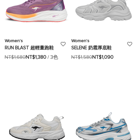
Women's
Women's
添
添
RUN BLAST 超輕量跑鞋
SELENE 奶霜厚底鞋
加
加
NT$1,680
NT$1,380
/ 3色
NT$1,580
NT$1,090
至
至
願
願
望
望
清
清
單
單