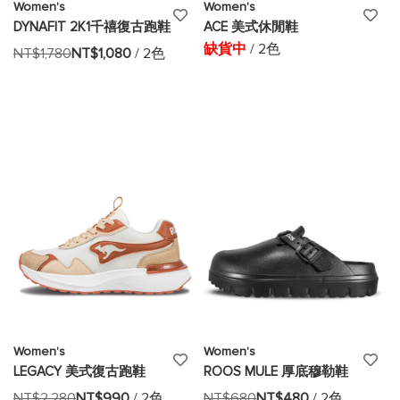
Women's
Women's
添
添
DYNAFIT 2K1千禧復古跑鞋
ACE 美式休閒鞋
加
加
缺貨中
/ 2色
NT$1,780
NT$1,080
/ 2色
至
至
願
願
望
望
清
清
單
單
Women's
Women's
添
添
LEGACY 美式復古跑鞋
ROOS MULE 厚底穆勒鞋
加
加
NT$2,280
NT$990
/ 2色
NT$680
NT$480
/ 2色