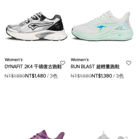
單
單
Women's
Women's
添
添
DYNAFIT 2K4 千禧復古跑鞋
RUN BLAST 超輕量跑鞋
加
加
NT$1,880
NT$1,480
/ 3色
NT$1,680
NT$1,380
/ 3色
至
至
願
願
望
望
清
清
單
單