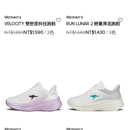
Women's
Women's
添
添
VELOCITY 雙密度科技跑鞋
RUN LUNAR 2 輕量厚底跑鞋
加
加
NT$1,880
NT$1,590
/ 2色
NT$1,680
NT$1,430
/ 3色
至
至
願
願
望
望
清
清
單
單
Women's
Women's