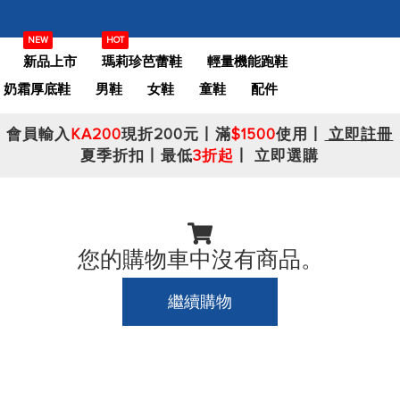
NEW
HOT
新品上市
瑪莉珍芭蕾鞋
輕量機能跑鞋
奶霜厚底鞋
男鞋
女鞋
童鞋
配件
會員輸入
KA200
現折200元丨滿
$1500
使用丨
立即註冊
夏季折扣丨最低
3折起
丨
立即選購
您的購物車中沒有商品。
繼續購物