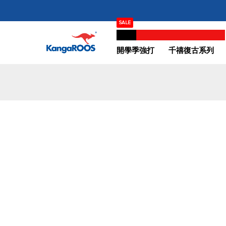
跳
SALE
過
夏季促銷 SUMMER SALE｜3折起
到
內
開學季強打
千禧復古系列
容